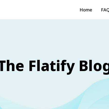
Home
FA
The Flatify Blo