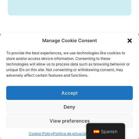
Manage Cookie Consent
CONTACTO
To provide the best experiences, we use technologies like cookies to
store and/or access device information. Consenting to these
info@flatify-app.com
technologies will allow us to process data such as browsing behavior or
unique IDs on this site. Not consenting or withdrawing consent, may
adversely affect certain features and functions.
Accept
© Flatify 2020 – All rights reserved
Deny
Términos y condiciones
Política de privacidad
View preferences
Aviso Legal
Concurso - Términos y condiciones
Spanish
Cookie Policy
Política de privacidad
Aviso Legal