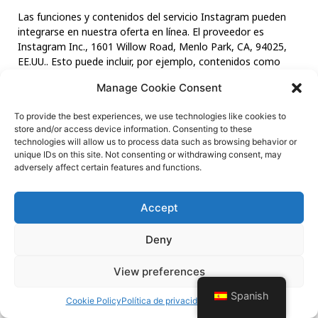
Las funciones y contenidos del servicio Instagram pueden
integrarse en nuestra oferta en línea. El proveedor es
Instagram Inc., 1601 Willow Road, Menlo Park, CA, 94025,
EE.UU.. Esto puede incluir, por ejemplo, contenidos como
imágenes, vídeos o textos y botones con los que los
Manage Cookie Consent
usuarios pueden dar a conocer si les gusta el contenido, los
autores del contenido o suscribirse a nuestras publicaciones.
To provide the best experiences, we use technologies like cookies to
store and/or access device information. Consenting to these
Si los usuarios son miembros de la plataforma Instagram,
technologies will allow us to process data such as browsing behavior or
Instagram puede asignar la llamada de los contenidos y
unique IDs on this site. Not consenting or withdrawing consent, may
funciones mencionados a los perfiles de los usuarios en
adversely affect certain features and functions.
dicha plataforma.
Política de privacidad de
Accept
Instagram:
http://instagram.com/about/legal/privacy
Deny
9) Supresión de sus datos
Flatify speichert personenbezogenen Daten des Nutzers
View preferences
über den Zeitraum der Nutzung der App. Wird der
Nutzeraccount gelöscht, werden die E-Mail Adresse,
Spanish
Cookie Policy
Política de privacidad
Aviso Legal
Vorname, das Profilbild und Verknüpfungen zu Drittanbietern