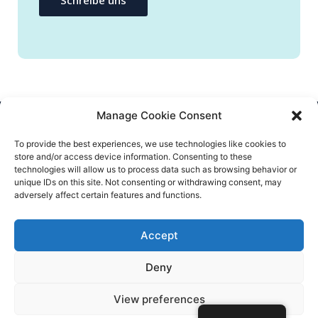
Manage Cookie Consent
CONTACT US
To provide the best experiences, we use technologies like cookies to
store and/or access device information. Consenting to these
info@flatify-app.com
technologies will allow us to process data such as browsing behavior or
unique IDs on this site. Not consenting or withdrawing consent, may
adversely affect certain features and functions.
Accept
© Flatify 2020 – All rights reserved
Deny
AGB
Datenschutz
Impressum
View preferences
Gewinnspiel – Teilnahmebedingungen