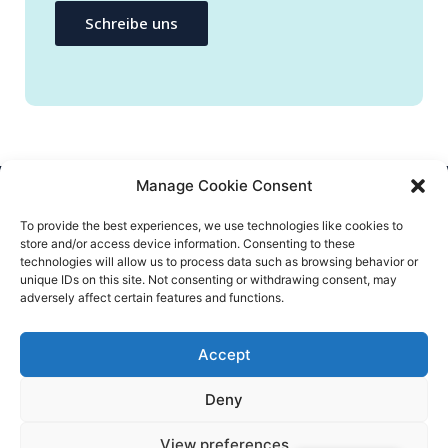
Schreibe uns
Manage Cookie Consent
CONTATTACI
To provide the best experiences, we use technologies like cookies to
store and/or access device information. Consenting to these
info@flatify-app.com
technologies will allow us to process data such as browsing behavior or
unique IDs on this site. Not consenting or withdrawing consent, may
adversely affect certain features and functions.
Accept
© Flatify 2020 – All rights reserved
Deny
Termini e condizioni
INFORMATIVA SULLA PRIVACY
View preferences