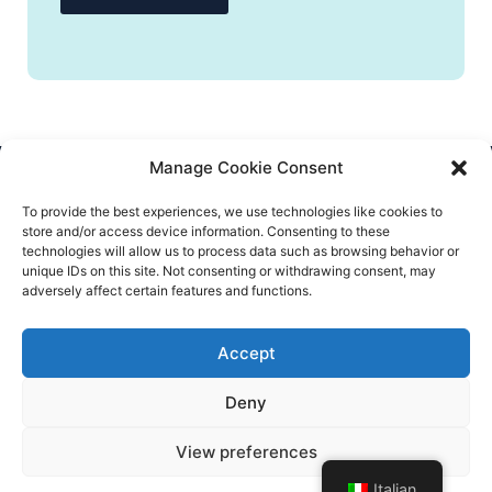
Manage Cookie Consent
CONTATTACI
To provide the best experiences, we use technologies like cookies to
store and/or access device information. Consenting to these
info@flatify-app.com
technologies will allow us to process data such as browsing behavior or
unique IDs on this site. Not consenting or withdrawing consent, may
adversely affect certain features and functions.
Accept
© Flatify 2020 – All rights reserved
Deny
Termini e condizioni
INFORMATIVA SULLA PRIVACY
View preferences
Impressum
Concorso - Termini e condizioni
Italian